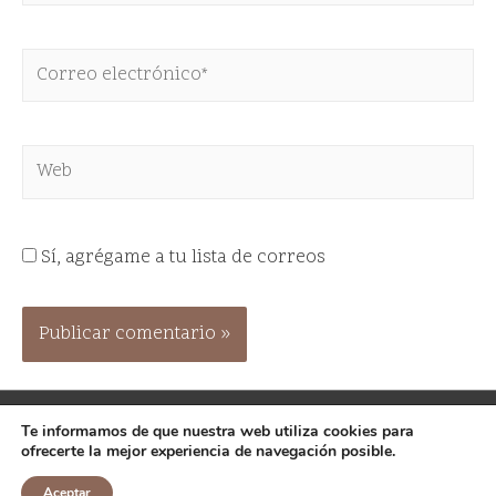
Sí, agrégame a tu lista de correos
Te informamos de que nuestra web utiliza cookies para
Copyright © 2026
Centro Empagenia
| Desarrollado
ofrecerte la mejor experiencia de navegación posible.
por
Tema Astra para WordPress
Aceptar